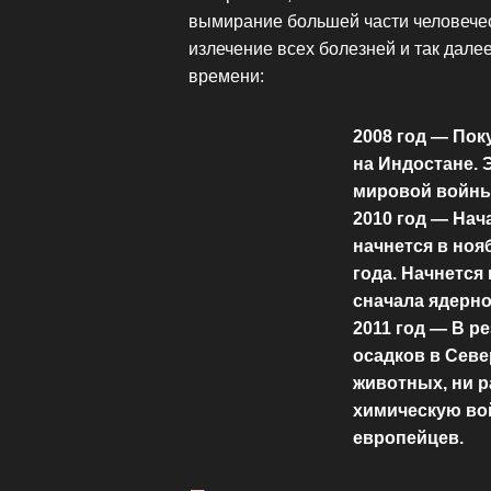
вымирание большей части человечес
излечение всех болезней и так дале
времени:
2008 год — Пок
на Индостане. 
мировой войны
2010 год — Нач
начнется в нояб
года. Начнется
сначала ядерно
2011 год — В р
осадков в Севе
животных, ни р
химическую во
европейцев.