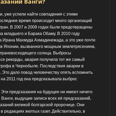
азаний Ванги?
, уже успели найти совпадения с этими
последнее время происходит много организаций
тран. В 2007 и 2009 годах были предотвращены
 младшего и Барака Обаму. В 2010 году
 Ирана Махмуда Ахмадинежада, а это уже почти
и в Японии, вызванного мощным землетрясением,
страневосходящего солнца. Выбросы
се рекорды, авария получила тот же самый
строфа в Чернобыле. Последствия аварии в
ь. Это дало повод человечеству опять вспомнить
 на 2011 год она предсказывала выброс
 Эти предсказания на будущее ни имеют ничего
 Ванги, выдущие записи всех её предсказаний,
азаний великой болгарской пророчице. Они
в редакциях желтых газет. Действительно, в