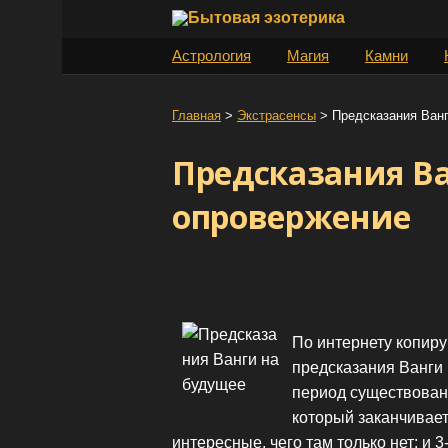
S
k
Астрология
Магия
Камни
i
p
t
Главная
>
Экстрасенсы
>
Предсказания Ван
o
Предсказания В
c
o
опровержение
n
t
e
n
t
По интернету копирую
предсказания Ванги 
период существовани
который заканчивает
интересные, чего там только нет: и 