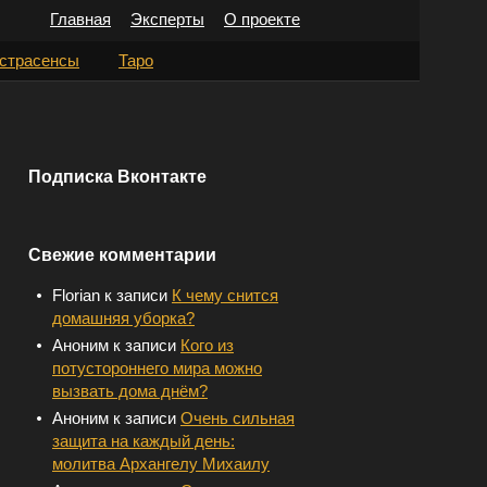
Главная
Эксперты
О проекте
Н
страсенсы
Таро
а
й
т
Подписка Вконтакте
и
:
Свежие комментарии
Florian
к записи
К чему снится
домашняя уборка?
Аноним
к записи
Кого из
потустороннего мира можно
вызвать дома днём?
Аноним
к записи
Очень сильная
защита на каждый день:
молитва Архангелу Михаилу