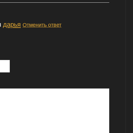
я
дарья
Отменить ответ