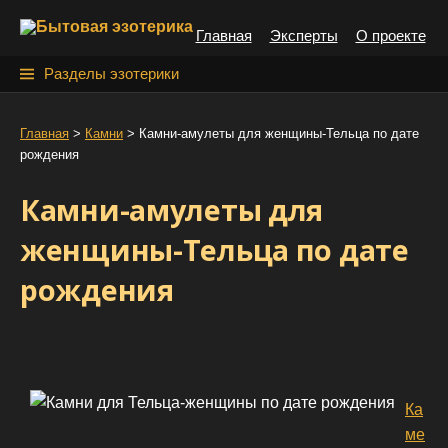
S
Главная
Эксперты
О проекте
k
i
Н
Разделы эзотерики
p
а
t
й
Главная
>
Камни
>
Камни-амулеты для женщины-Тельца по дате
o
рождения
т
c
o
и
Камни-амулеты для
n
:
t
женщины-Тельца по дате
e
рождения
n
t
Ка
ме