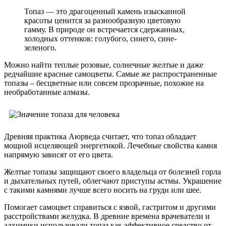
Топаз — это драгоценный камень изысканной
красоты ценится за разнообразную цветовую
гамму. В природе он встречается сдержанных,
холодных оттенков: голубого, синего, сине-
зеленого.
Можно найти теплые розовые, солнечные желтые и даже
редчайшие красные самоцветы. Самые же распространенные
топазы – бесцветные или совсем прозрачные, похожие на
необработанные алмазы.
Древняя практика Аюрведа считает, что топаз обладает
мощной исцеляющей энергетикой. Лечебные свойства камня
напрямую зависят от его цвета.
Желтые топазы защищают своего владельца от болезней горла
и дыхательных путей, облегчают приступы астмы. Украшение
с такими камнями лучше всего носить на груди или шее.
Помогает самоцвет справиться с язвой, гастритом и другими
расстройствами желудка. В древние времена врачеватели и
алхимики использовали топаз как эффективное средство от