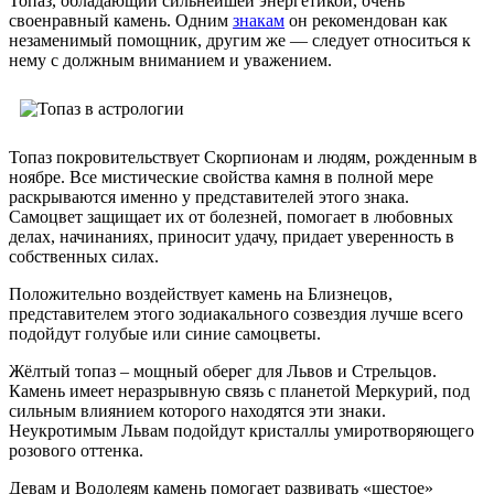
Топаз, обладающий сильнейшей энергетикой, очень
своенравный камень. Одним
знакам
он рекомендован как
незаменимый помощник, другим же — следует относиться к
нему с должным вниманием и уважением.
Топаз покровительствует Скорпионам и людям, рожденным в
ноябре. Все мистические свойства камня в полной мере
раскрываются именно у представителей этого знака.
Самоцвет защищает их от болезней, помогает в любовных
делах, начинаниях, приносит удачу, придает уверенность в
собственных силах.
Положительно воздействует камень на Близнецов,
представителем этого зодиакального созвездия лучше всего
подойдут голубые или синие самоцветы.
Жёлтый топаз – мощный оберег для Львов и Стрельцов.
Камень имеет неразрывную связь с планетой Меркурий, под
сильным влиянием которого находятся эти знаки.
Неукротимым Львам подойдут кристаллы умиротворяющего
розового оттенка.
Девам и Водолеям камень помогает развивать «шестое»