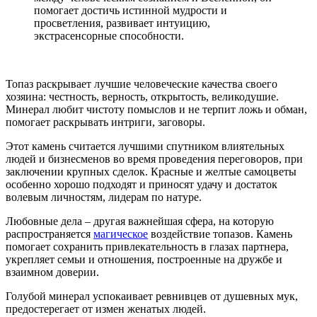
помогает достичь истинной мудрости и
просветления, развивает интуицию,
экстрасенсорные способности.
Топаз раскрывает лучшие человеческие качества своего
хозяина: честность, верность, открытость, великодушие.
Минерал любит чистоту помыслов и не терпит ложь и обман,
помогает раскрывать интриги, заговоры.
Этот камень считается лучшими спутником влиятельных
людей и бизнесменов во время проведения переговоров, при
заключении крупных сделок. Красные и желтые самоцветы
особенно хорошо подходят и приносят удачу и достаток
волевым личностям, лидерам по натуре.
Любовные дела – другая важнейшая сфера, на которую
распространяется
магическое
воздействие топазов. Камень
помогает сохранить привлекательность в глазах партнера,
укрепляет семьи и отношения, построенные на дружбе и
взаимном доверии.
Голубой минерал успокаивает ревнивцев от душевных мук,
предостерегает от измен женатых людей.