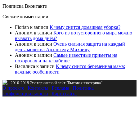
Подписка Вконтакте
Свежие комментарии
Florian
к записи
К чему снится домашняя уборка?
Аноним
к записи
Кого из потустороннего мира можно
вызвать дома днём?
Аноним
к записи
Очень сильная защита на каждый
день: молитва Архангелу Михаилу
Аноним
к записи
Самые известные приметы на
похоронах и на кладбище
Василиса
к записи
К чему снится беременная мама:
важные особенности
2010-2019 Эзотерический сайт "Бытовая эзотерика"
О проекте
|
Контакты
|
Реклама
|
Политика
конфиденциальности
|
Карта сайта