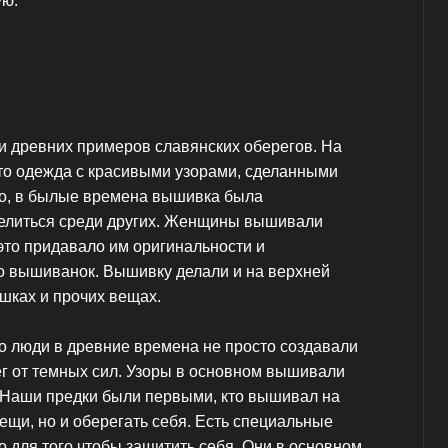
ую.
и древних примеров славянских оберегов. На
сто одежда с красивыми узорами, сделанными
чно, в былые времена вышивка была
елиться среди других. Женщины вышивали
это придавало им оригинальности и
ко вышиванок. Вышивку делали и на верхней
ашках и прочих вещах.
о люди в древние времена не просто создавали
ег от темных сил. Узоры в основном вышивали
. Наши предки были первыми, кто вышивал на
вещи, но и оберегать себя. Есть специальные
 для того чтобы защитить себя. Они в основном