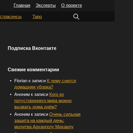
Главная
Эксперты
О проекте
Н
страсенсы
Таро
а
й
т
Подписка Вконтакте
и
:
Свежие комментарии
Florian
к записи
К чему снится
домашняя уборка?
Аноним
к записи
Кого из
потустороннего мира можно
вызвать дома днём?
Аноним
к записи
Очень сильная
защита на каждый день:
молитва Архангелу Михаилу