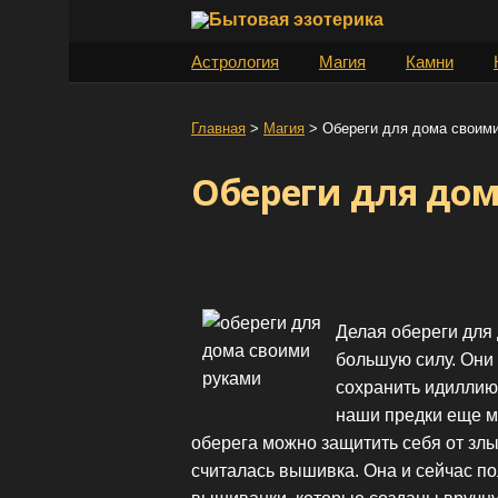
S
k
Астрология
Магия
Камни
i
p
t
Главная
>
Магия
>
Обереги для дома своим
o
Обереги для до
c
o
n
t
e
n
Делая обереги для
t
большую силу. Они
сохранить идиллию
наши предки еще мн
оберега можно защитить себя от зл
считалась вышивка. Она и сейчас п