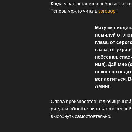
Когда у вас останется небольшая час
Теперь можно читать
заговор
:
Матушка-водица
помилуй от люто
глаза, от серог
глаза, от ухрап
небесная, спас
имя). Дай мне (
покою не ведат
воплотиться. В
Аминь.
Слова произносятся над очищенной 
ритуала обмойте лицо заговоренной
высохнуть самостоятельно.