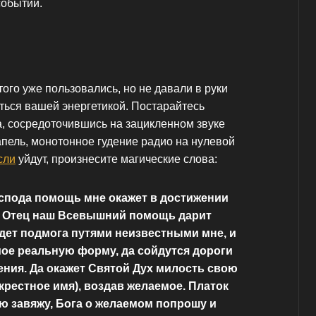
событий.
ого уже пользовались, но не давали в руки
ься вашей энергетикой. Постарайтесь
, сосредоточившись на зацикленном звуке
апель, монотонное гудение радио на нулевой
сли
уйдут, произнесите магические слова:
спода помощь мне окажет в достижении
о Отец наш Всевышний помощь дарит
дет подмога путями неизвестными мне, и
ое реальную форму, да сойдутся дороги
ения. Да окажет Святой Дух милость свою
крестное имя), воздав желаемое. Платок
ю завяжу, Бога о желаемом попрошу и