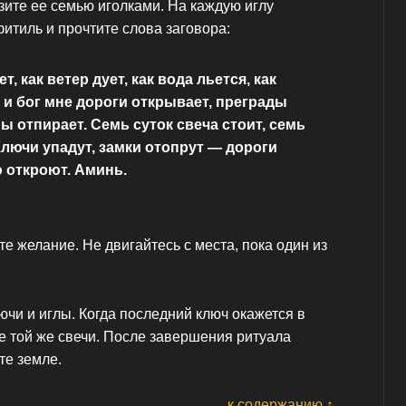
зите ее семью иголками. На каждую иглу
итиль и прочтите слова заговора:
т, как ветер дует, как вода льется, как
к и бог мне дороги открывает, преграды
ры отпирает. Семь суток свеча стоит, семь
Ключи упадут, замки отопрут — дороги
 откроют. Аминь.
е желание. Не двигайтесь с места, пока один из
лючи и иглы. Когда последний ключ окажется в
не той же свечи. После завершения ритуала
те земле.
к содержанию ↑