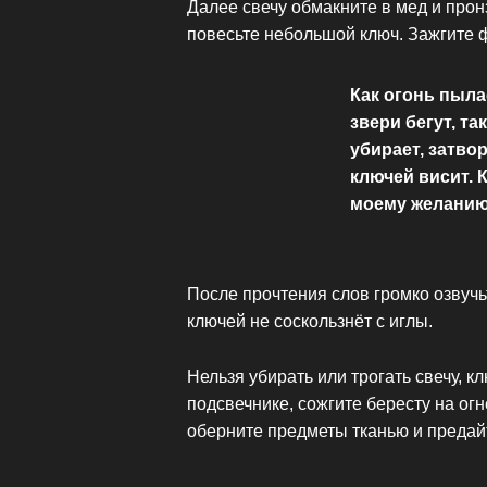
Далее свечу обмакните в мед и прон
повесьте небольшой ключ. Зажгите ф
Как огонь пылае
звери бегут, та
убирает, затво
ключей висит. 
моему желанию
После прочтения слов громко озвучьт
ключей не соскользнёт с иглы.
Нельзя убирать или трогать свечу, к
подсвечнике, сожгите бересту на ог
оберните предметы тканью и предай