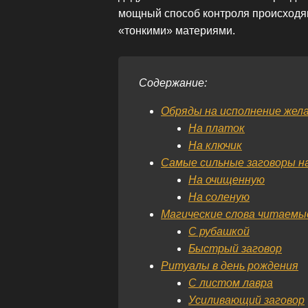
мощный способ контроля происходящ
«тонкими» материями.
Содержание:
Обряды на исполнение жел
На платок
На ключик
Самые сильные заговоры на
На очищенную
На соленую
Магические слова читаемы
С рубашкой
Быстрый заговор
Ритуалы в день рождения
С листом лавра
Усиливающий заговор