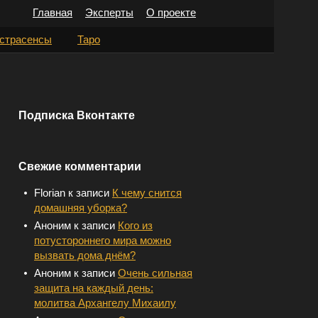
Главная
Эксперты
О проекте
Н
страсенсы
Таро
а
й
т
Подписка Вконтакте
и
:
Свежие комментарии
Florian
к записи
К чему снится
домашняя уборка?
Аноним
к записи
Кого из
потустороннего мира можно
вызвать дома днём?
Аноним
к записи
Очень сильная
защита на каждый день:
молитва Архангелу Михаилу