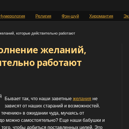
Нумерология
Религия
Фэн-шуй
Хиромантия
Эк
желаний, которые действительно работают
полнение желаний,
ительно работают
Бывает так, что наши заветные
желания
не
зависят от наших стараний и возможностей.
о течению» в ожидании чуда, мучаясь от
чудо можно самостоятельно? Еще наши бабушки и
того, чтобы добиться поставленных целей. Это