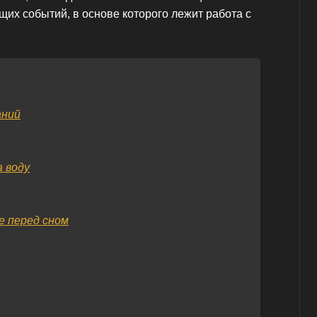
их событий, в основе которого лежит работа с
аний
 воду
е перед сном