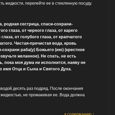
ть жидкости, перелейте ее в стеклянную посуду.
, родная сестрица, спаси-сохрани-
го глаза, от черного глаза, от карего
о глаза, от голубого глаза, от крапчатого
чатого. Чистая-пречистая вода, кровь
и-сохрани раба(у) Божьего (ию) (крестное
озвучьте желанное). Не спать, не есть
ь, пока моя дума не исполнится, наяву не
о имя Отца и Сына и Святого Духа.
водой десять раз подряд. После окончания
 жидкостью, не промакивая ее. Вода должна
к содержанию ↑