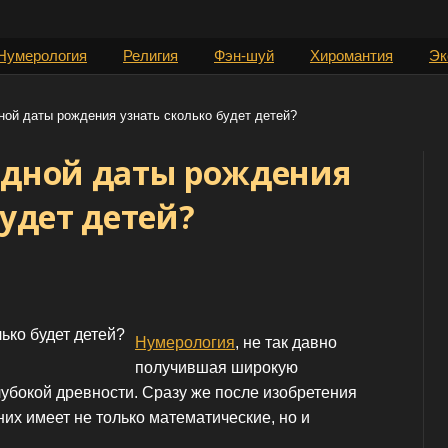
Нумерология
Религия
Фэн-шуй
Хиромантия
Эк
ой даты рождения узнать сколько будет детей?
одной даты рождения
будет детей?
Нумерология
, не так давно
получившая широкую
глубокой древности. Сразу же после изобретения
них имеет не только математические, но и