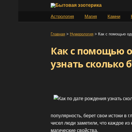
S
k
Астрология
Магия
Камни
i
p
t
Главная
>
Нумерология
>
Как с помощью одн
o
Как с помощью 
c
o
узнать сколько 
n
t
e
n
t
популярность, берет свои истоки в 
чисел люди заметили, что каждое из 
магические свойства.