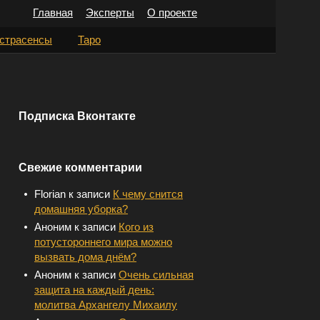
Главная
Эксперты
О проекте
Н
страсенсы
Таро
а
й
т
Подписка Вконтакте
и
:
Свежие комментарии
Florian
к записи
К чему снится
домашняя уборка?
Аноним
к записи
Кого из
потустороннего мира можно
вызвать дома днём?
Аноним
к записи
Очень сильная
защита на каждый день:
молитва Архангелу Михаилу