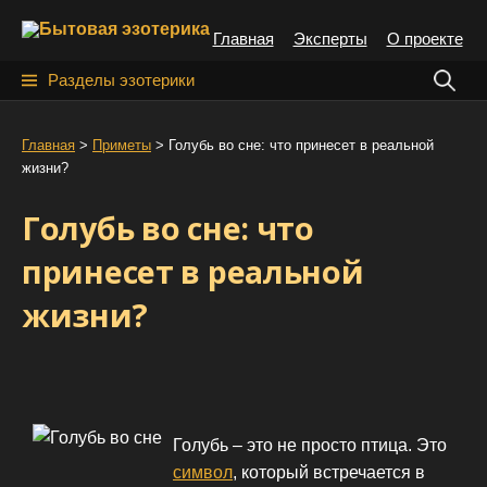
S
Главная
Эксперты
О проекте
k
i
Н
Разделы эзотерики
p
а
t
й
Главная
>
Приметы
>
Голубь во сне: что принесет в реальной
o
жизни?
т
c
o
и
Голубь во сне: что
n
:
t
принесет в реальной
e
жизни?
n
t
Голубь – это не просто птица. Это
символ
, который встречается в