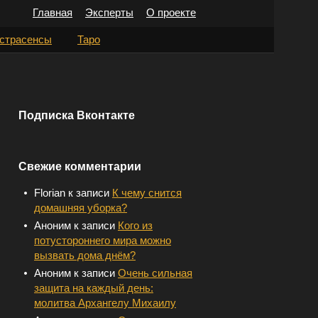
Главная
Эксперты
О проекте
Н
страсенсы
Таро
а
й
т
Подписка Вконтакте
и
:
Свежие комментарии
Florian
к записи
К чему снится
домашняя уборка?
Аноним
к записи
Кого из
потустороннего мира можно
вызвать дома днём?
Аноним
к записи
Очень сильная
защита на каждый день:
молитва Архангелу Михаилу