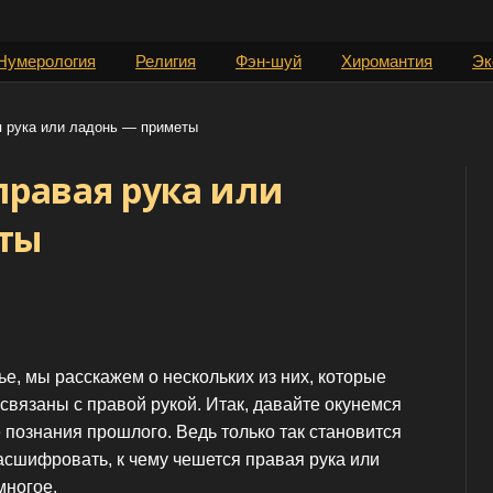
Нумерология
Религия
Фэн-шуй
Хиромантия
Эк
я рука или ладонь — приметы
правая рука или
ты
ье, мы расскажем о нескольких из них, которые
 связаны с правой рукой. Итак, давайте окунемся
 познания прошлого. Ведь только так становится
сшифровать, к чему чешется правая рука или
многое.