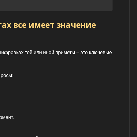
тах все имеет значение
шифровках той или иной приметы – это ключевые
просы:
омент.