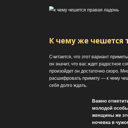
К чему же чешется 
Считается, что этот вариант примет
он значит, что вас ждет радостное с
произойдет он достаточно скоро. Мн
расшифровать примету — к чему чеш
себя долго ждать.
Важно отметить
молодой особы 
женщины же это
ночевка в чужо