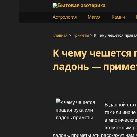
S
k
Астрология
Магия
Камни
i
p
t
Главная
>
Приметы
>
К чему чешется права
o
К чему чешется 
c
o
ладонь — приме
n
t
e
n
t
В данной стат
так или иначе
в мистические
возможным ра
ладонь, приметы эти расскажут нам 