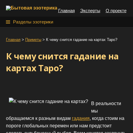
S
Главная
Эксперты
О проекте
k
i
Н
Разделы эзотерики
p
а
t
й
Главная
>
Приметы
>
К чему снится гадание на картах Таро?
o
т
c
К чему снится гадание на
o
и
n
картах Таро?
:
t
e
n
t
В реальности
мы
обращаемся к разным видам
гадания
, когда стоим на
пороге глобальных перемен или нам предстоит