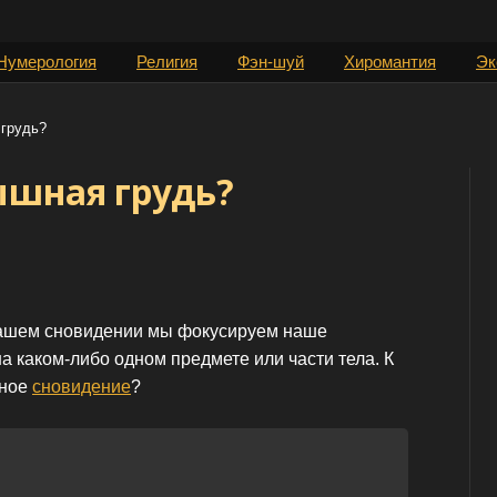
Нумерология
Религия
Фэн-шуй
Хиромантия
Эк
 грудь?
ышная грудь?
нашем сновидении мы фокусируем наше
а каком-либо одном предмете или части тела. К
нное
сновидение
?