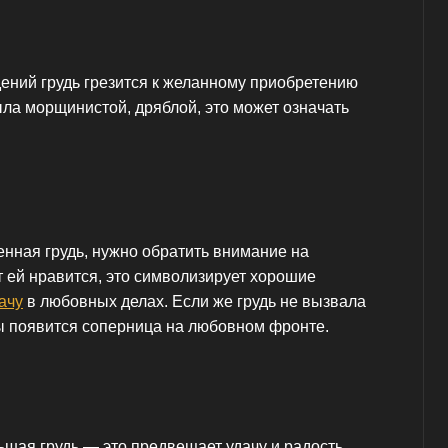
ений грудь грезится к желанному приобретению
была морщинистой, дряблой, это может означать
нная грудь, нужно обратить внимание на
ст ей нравится, это символизирует хорошие
ачу
в любовных делах. Если же грудь не вызвала
ы появится соперница на любовном фронте.
ьшая грудь — это предвещает удачу и радость