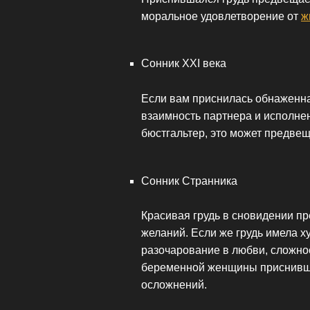
моральное удовлетворение от
ж
Сонник XXI века
Если вам приснилась обнаженная
взаимность партнера и исполнен
бюстгальтер, это может предвещ
Сонник Странника
Красивая грудь в сновидении п
желаний. Если же грудь имела х
разочарование в любви, сложнос
беременной женщины приснившая
осложнений.