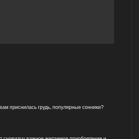
 вам приснилась грудь, популярные сонники?
т сновидцу важное желаемое приобретение и