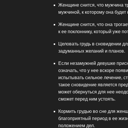
Женщине снится, что мужчина тр
мужчиной, к которому она будет
Женщине снится, что она трогае
к ее поклоннику, который уже п
Целовать грудь в сновидении д
задуманных желаний и планов.
Если незамужней девушке присни
означать, что у нее вскоре появ
испытывать сильное лечение, ст
такое сновидение является пре
может обернуться для нее неод
сможет перед ним устоять.
Кормить грудью во сне для жен
благоприятный период в ее жиз
положением дел.