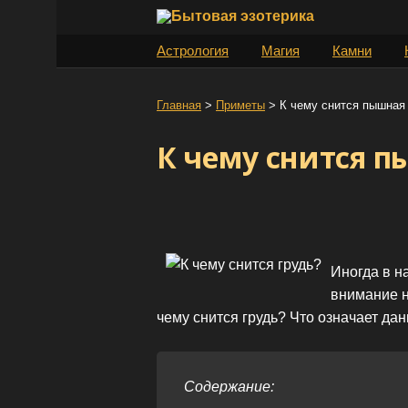
S
k
Астрология
Магия
Камни
i
p
t
Главная
>
Приметы
>
К чему снится пышная
o
К чему снится п
c
o
n
t
e
n
Иногда в 
t
внимание н
чему снится грудь? Что означает да
Содержание: