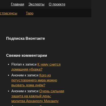
Главная
Эксперты
О проекте
Н
страсенсы
Таро
а
й
т
Подписка Вконтакте
и
:
Свежие комментарии
Florian
к записи
К чему снится
домашняя уборка?
Аноним
к записи
Кого из
потустороннего мира можно
вызвать дома днём?
Аноним
к записи
Очень сильная
защита на каждый день:
молитва Архангелу Михаилу