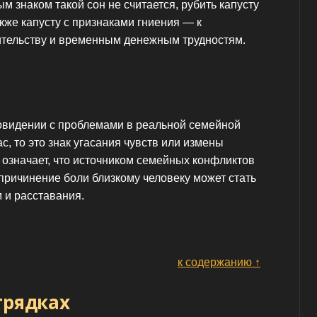
м знаком такой сон не считается, рубить капусту
акже капусту с признаками гниения — к
ительству и временным денежным трудностям.
овидении с проблемами в реальной семейной
ас, то это знак угасания чувств или измены
 означает, что источником семейных конфликтов
причинение боли близкому человеку может стать
 и расставания.
к содержанию ↑
грядках