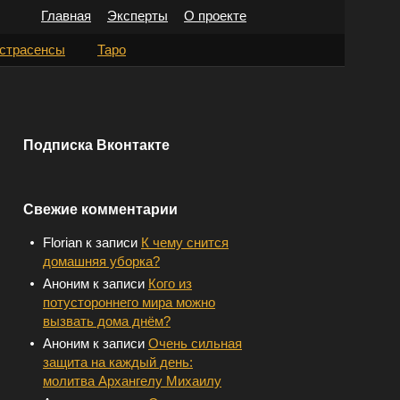
Главная
Эксперты
О проекте
Н
страсенсы
Таро
а
й
т
Подписка Вконтакте
и
:
Свежие комментарии
Florian
к записи
К чему снится
домашняя уборка?
Аноним
к записи
Кого из
потустороннего мира можно
вызвать дома днём?
Аноним
к записи
Очень сильная
защита на каждый день:
молитва Архангелу Михаилу