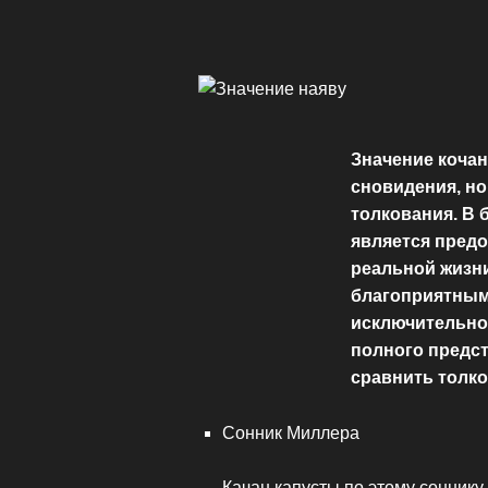
Значение кочан
сновидения, но
толкования. В 
является пред
реальной жизни
благоприятным
исключительно 
полного предст
сравнить толко
Сонник Миллера
Качан капусты по этому соннику 