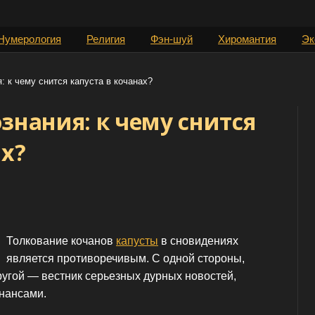
Нумерология
Религия
Фэн-шуй
Хиромантия
Эк
: к чему снится капуста в кочанах?
знания: к чему снится
ах?
Толкование кочанов
капусты
в сновидениях
является противоречивым. С одной стороны,
другой — вестник серьезных дурных новостей,
инансами.