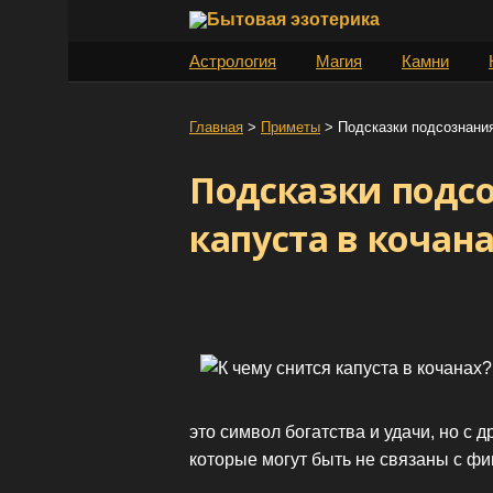
S
k
Астрология
Магия
Камни
i
p
t
Главная
>
Приметы
>
Подсказки подсознания
o
Подсказки подсо
c
o
капуста в кочан
n
t
e
n
t
это символ богатства и удачи, но с 
которые могут быть не связаны с ф