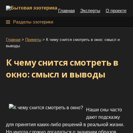
S
Главная
Эксперты
О проекте
k
i
Н
Разделы эзотерики
p
а
t
й
Главная
>
Приметы
>
К чему снится смотреть в окно: смысл и
o
выводы
т
c
o
и
К чему снится смотреть в
n
:
t
окно: смысл и выводы
e
n
t
Наши сны часто
дают подсказку
для принятия каких-либо решений в реальной жизни.
Но иногда сложно догадаться о значении образов.