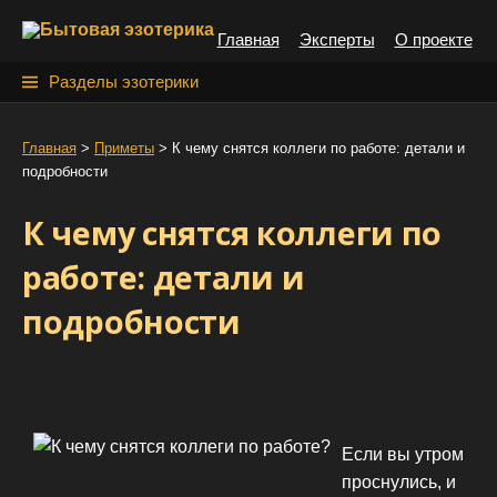
S
Главная
Эксперты
О проекте
k
i
Н
Разделы эзотерики
p
а
t
й
Главная
>
Приметы
>
К чему снятся коллеги по работе: детали и
o
подробности
т
c
o
и
К чему снятся коллеги по
n
:
t
работе: детали и
e
подробности
n
t
Если вы утром
проснулись, и