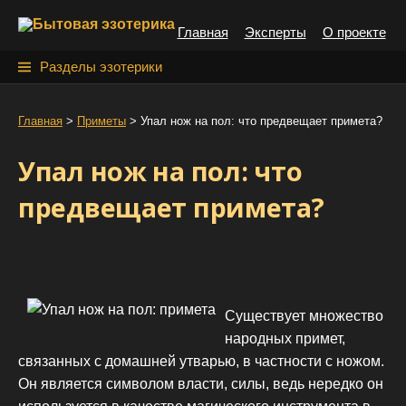
S
Главная
Эксперты
О проекте
k
i
Н
Разделы эзотерики
p
а
t
й
Главная
>
Приметы
>
Упал нож на пол: что предвещает примета?
o
т
c
Упал нож на пол: что
o
и
n
предвещает примета?
:
t
e
n
t
Существует множество
народных примет,
связанных с домашней утварью, в частности с ножом.
Он является символом власти, силы, ведь нередко он