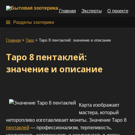
S
Главная
Эксперты
О проекте
k
i
Н
Разделы эзотерики
p
а
t
й
Главная
>
Таро
>
Таро 8 пентаклей: значение и описание
o
т
c
Таро 8 пентаклей:
o
и
n
значение и описание
:
t
e
n
t
Карта изображает
мастера, который
неторопливо изготавливает монеты. Значение Таро 8
пентаклей
— профессионализм, терпеливость,