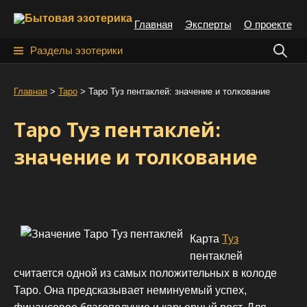
S
Главная
Эксперты
О проекте
k
i
Н
Разделы эзотерики
p
а
t
й
Главная
>
Таро
>
Таро Туз пентаклей: значение и толкование
o
т
c
Таро Туз пентаклей:
o
и
n
значение и толкование
:
t
e
n
t
Карта
Туз
пентаклей
считается одной из самых положительных в колоде
Таро. Она предсказывает неминуемый успех,