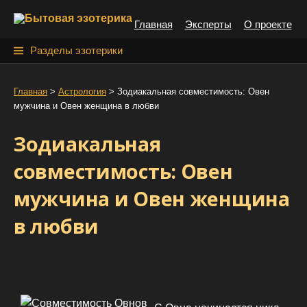
S
Главная
Эксперты
О проекте
k
i
Н
Разделы эзотерики
p
а
t
й
Главная
>
Астрология
>
Зодиакальная совместимость: Овен
o
мужчина и Овен женщина в любви
т
c
o
и
Зодиакальная
n
:
t
совместимость: Овен
e
мужчина и Овен женщина
n
t
в любви