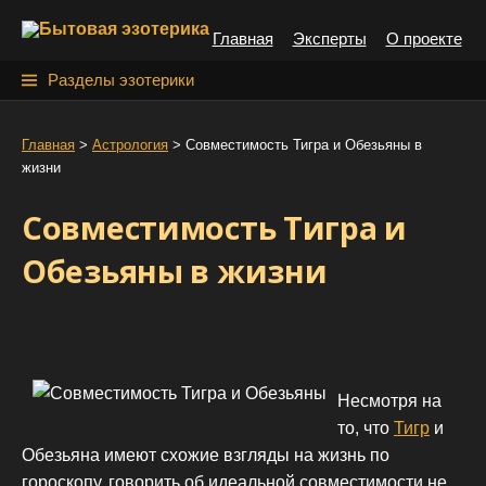
S
Главная
Эксперты
О проекте
k
i
Н
Разделы эзотерики
p
а
t
й
Главная
>
Астрология
>
Совместимость Тигра и Обезьяны в
o
жизни
т
c
o
и
Совместимость Тигра и
n
:
t
Обезьяны в жизни
e
n
t
Несмотря на
то, что
Тигр
и
Обезьяна имеют схожие взгляды на жизнь по
гороскопу, говорить об идеальной совместимости не