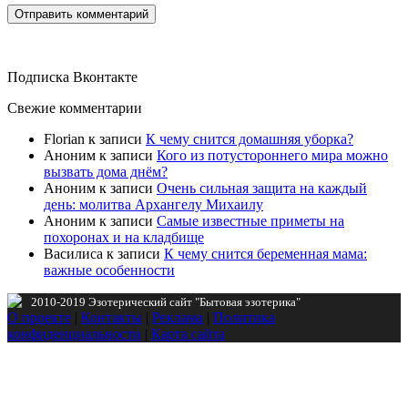
Подписка Вконтакте
Свежие комментарии
Florian
к записи
К чему снится домашняя уборка?
Аноним
к записи
Кого из потустороннего мира можно
вызвать дома днём?
Аноним
к записи
Очень сильная защита на каждый
день: молитва Архангелу Михаилу
Аноним
к записи
Самые известные приметы на
похоронах и на кладбище
Василиса
к записи
К чему снится беременная мама:
важные особенности
2010-2019 Эзотерический сайт "Бытовая эзотерика"
О проекте
|
Контакты
|
Реклама
|
Политика
конфиденциальности
|
Карта сайта