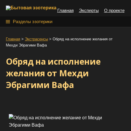
S
Главная
Эксперты
О проекте
k
i
Н
Разделы эзотерики
p
а
t
й
Главная
>
Экстрасенсы
>
Обряд на исполнение желания от
o
Мехди Эбрагими Вафа
т
c
o
и
Обряд на исполнение
n
:
t
желания от Мехди
e
Эбрагими Вафа
n
t