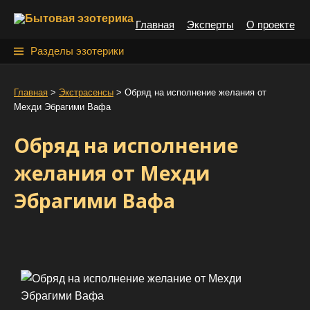
S
Главная
Эксперты
О проекте
k
i
Н
Разделы эзотерики
p
а
t
й
Главная
>
Экстрасенсы
>
Обряд на исполнение желания от
o
Мехди Эбрагими Вафа
т
c
o
и
Обряд на исполнение
n
:
t
желания от Мехди
e
Эбрагими Вафа
n
t