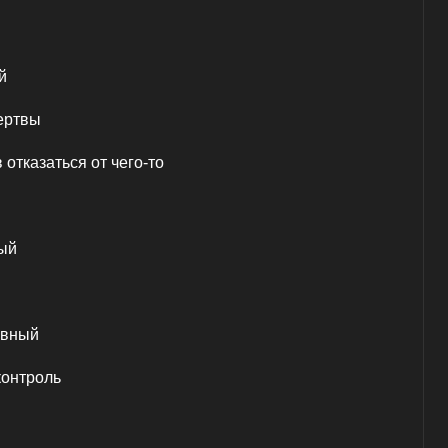
й
ертвы
отказаться от чего-то
ый
ивный
контроль