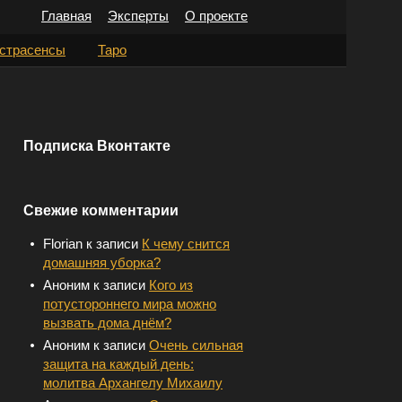
Главная
Эксперты
О проекте
Н
страсенсы
Таро
а
й
т
Подписка Вконтакте
и
:
Свежие комментарии
Florian
к записи
К чему снится
домашняя уборка?
Аноним
к записи
Кого из
потустороннего мира можно
вызвать дома днём?
Аноним
к записи
Очень сильная
защита на каждый день:
молитва Архангелу Михаилу