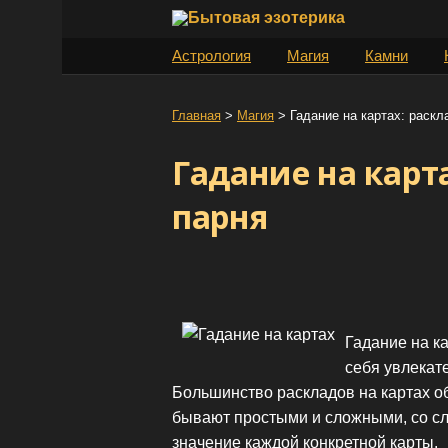
S
k
Астрология
Магия
Камни
i
p
t
Главная
>
Магия
>
Гадание на картах: раскл
o
Гадание на карт
c
o
парня
n
t
e
n
t
Гадание на к
себя увлекат
Большинство раскладов на картах 
бывают простыми и сложными, со сл
значение каждой конкретной карты.