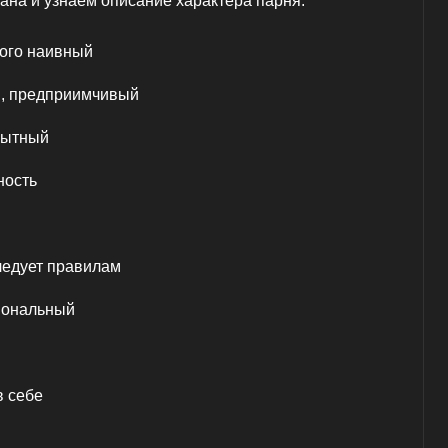
ана и узнаем описание характера парня:
ного наивный
, предприимчивый
рытный
ность
ледует правилам
иональный
в себе