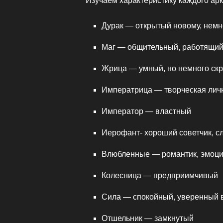
Изучаем характеристику каждого арк
Дурак — открытый новому, нем
Maг — общительный, работящий
Жрица — умный, но немного ск
Императрица — творческая лич
Император — властный
Иерофант- хороший советчик, с
Влюбленные — романтик, эмоц
Колесница — предприимчивый
Сила — спокойный, уверенный 
Отшельник — замкнутый