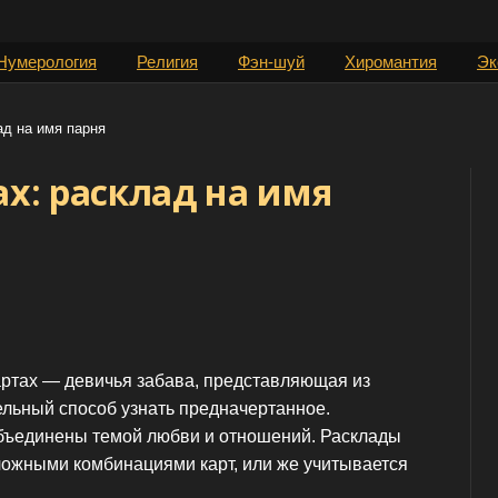
Нумерология
Религия
Фэн-шуй
Хиромантия
Эк
ад на имя парня
ах: расклад на имя
артах — девичья забава, представляющая из
ельный способ узнать предначертанное.
объединены темой любви и отношений. Расклады
ожными комбинациями карт, или же учитывается