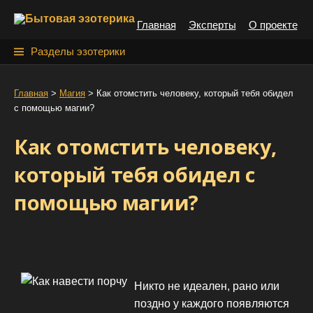
S
Главная
Эксперты
О проекте
k
i
Н
Разделы эзотерики
p
а
t
й
Главная
>
Магия
>
Как отомстить человеку, который тебя обидел
o
с помощью магии?
т
c
o
и
Как отомстить человеку,
n
:
t
который тебя обидел с
e
помощью магии?
n
t
Никто не идеален, рано или
поздно у каждого появляются