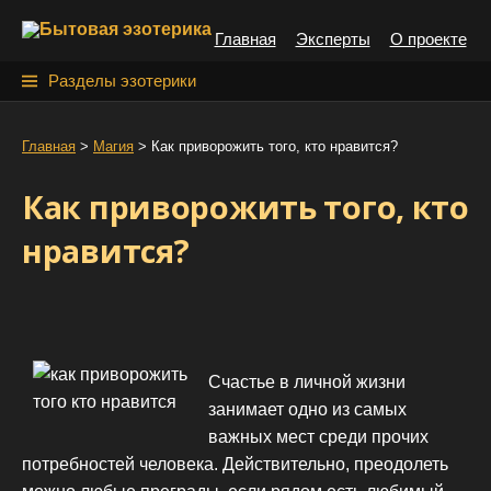
S
Главная
Эксперты
О проекте
k
i
Н
Разделы эзотерики
p
а
t
й
Главная
>
Магия
>
Как приворожить того, кто нравится?
o
т
c
Как приворожить того, кто
o
и
n
нравится?
:
t
e
n
t
Счастье в личной жизни
занимает одно из самых
важных мест среди прочих
потребностей человека. Действительно, преодолеть