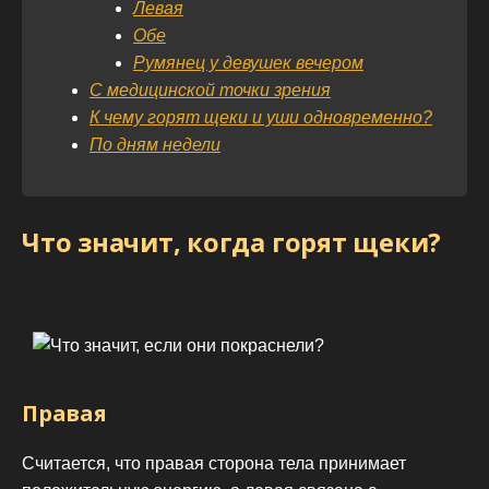
Левая
Обе
Румянец у девушек вечером
С медицинской точки зрения
К чему горят щеки и уши одновременно?
По дням недели
Что значит, когда горят щеки?
Правая
Считается, что правая сторона тела принимает