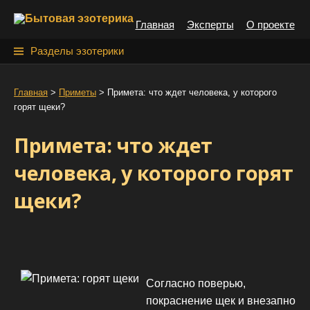
S
Главная
Эксперты
О проекте
k
i
Н
Разделы эзотерики
p
а
t
й
Главная
>
Приметы
>
Примета: что ждет человека, у которого
o
горят щеки?
т
c
o
и
Примета: что ждет
n
:
t
человека, у которого горят
e
щеки?
n
t
Согласно поверью,
покраснение щек и внезапно