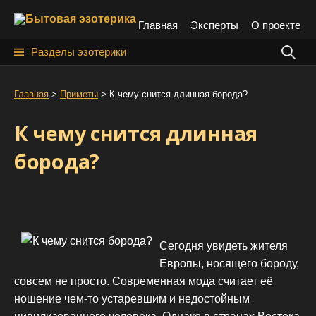
S
Главная
Эксперты
О проекте
k
i
Н
Разделы эзотерики
p
а
t
й
Главная
>
Приметы
>
К чему снится длинная борода?
o
т
c
К чему снится длинная
o
и
n
борода?
:
t
e
n
t
Сегодня увидеть жителя
Европы, носящего бороду,
совсем не просто. Современная мода считает её
ношение чем-то устаревшим и недостойным