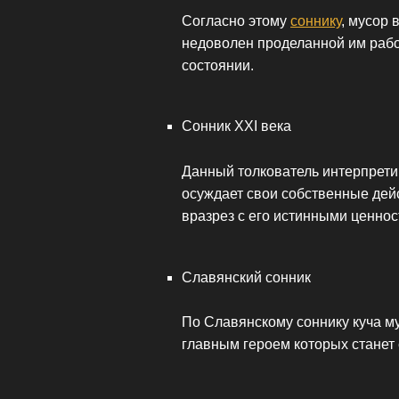
Согласно этому
соннику
, мусор 
недоволен проделанной им рабо
состоянии.
Сонник ХХI века
Данный толкователь интерпретир
осуждает свои собственные дейс
вразрез с его истинными ценнос
Славянский сонник
По Славянскому соннику куча му
главным героем которых станет