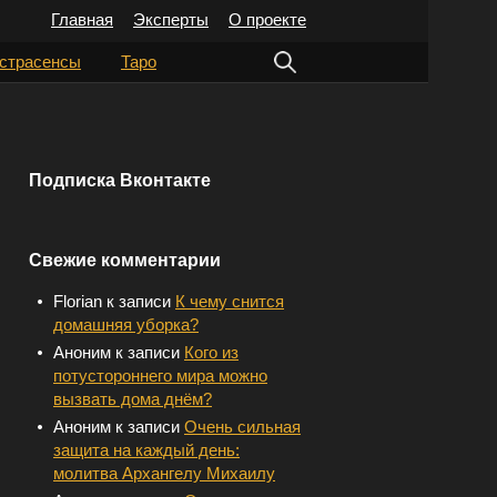
Главная
Эксперты
О проекте
Н
страсенсы
Таро
а
й
т
Подписка Вконтакте
и
:
Свежие комментарии
Florian
к записи
К чему снится
домашняя уборка?
Аноним
к записи
Кого из
потустороннего мира можно
вызвать дома днём?
Аноним
к записи
Очень сильная
защита на каждый день:
молитва Архангелу Михаилу