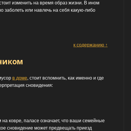
 стоит изменить на время образ жизни. В ином
но заболеть или навлечь на себя какую-либо
к содержанию ↑
еником
 мусор
в доме
, стоит вспомнить, как именно и где
терпретация сновидения:
 на ковре, паласе означает, что ваши семейные
кое сновидение может предвещать приезд