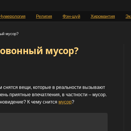
Нумерология
Религия
Фэн-шуй
Хиромантия
Эк
ный мусор?
ловонный мусор?
м снятся вещи, которые в реальности вызывают
чень приятные впечатления, в частности – мусор.
сновидение? К чему снится
мусор
?