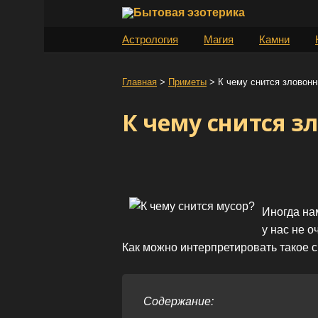
S
k
Астрология
Магия
Камни
i
p
t
Главная
>
Приметы
>
К чему снится зловон
o
К чему снится з
c
o
n
t
e
n
Иногда на
t
у нас не о
Как можно интерпретировать такое 
Содержание: