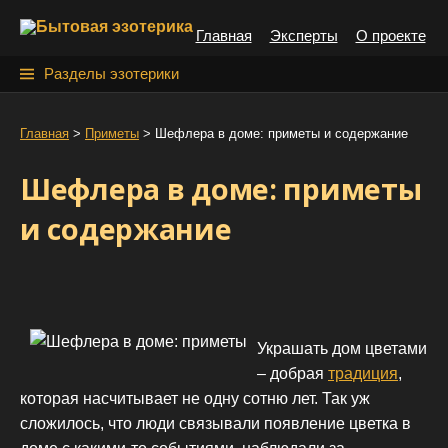
S
Главная
Эксперты
О проекте
k
i
Н
Разделы эзотерики
p
а
t
й
Главная
>
Приметы
>
Шефлера в доме: приметы и содержание
o
т
c
Шефлера в доме: приметы
o
и
n
и содержание
:
t
e
n
t
Украшать дом цветами
– добрая
традиция
,
которая насчитывает не одну сотню лет. Так уж
сложилось, что люди связывали появление цветка в