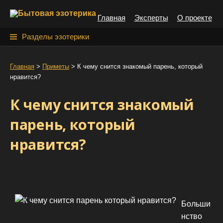
S
Главная
Эксперты
О проекте
k
i
Н
Разделы эзотерики
p
а
t
й
Главная
>
Приметы
>
К чему снится знакомый парень, который
o
нравится?
т
c
o
и
К чему снится знакомый
n
:
t
парень, который
e
нравится?
n
t
Больши
нство