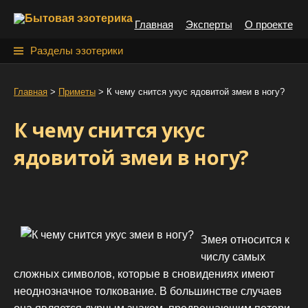
S
Главная
Эксперты
О проекте
k
i
Н
Разделы эзотерики
p
а
t
й
Главная
>
Приметы
>
К чему снится укус ядовитой змеи в ногу?
o
т
c
К чему снится укус
o
и
n
ядовитой змеи в ногу?
:
t
e
n
t
Змея относится к
числу самых
сложных символов, которые в сновидениях имеют
неоднозначное толкование. В большинстве случаев