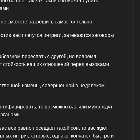
но на нее, так как такой сон может сулить
вами
 не сможете разрешить самостоятельно
ротив вас плетутся интриги, затеваются заговоры
блазном переспать с другой, но вовремя
ет стойкость ваших отношений перед вызовами
бственной измены, совершенной в недалеком
тифицировать, то возможно вас или мужа ждут
органами
вас все равно посещает такой сон, то вас ждет
ых интриг, которые, однако, кончатся быстро и