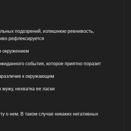
ельных подозрений, излишнюю ревнивость,
ливо рефлексируется
о окружением
жиданного события, которое приятно поразит
езразличие к окружающим
мужу, нехватка ее ласки
ту о нем. В таком случае никаких негативных