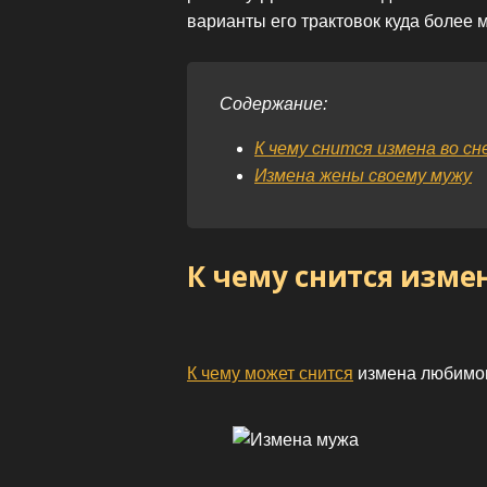
варианты его трактовок куда более 
Содержание:
К чему снится измена во сн
Измена жены своему мужу
К чему снится изме
К чему может снится
измена любимог