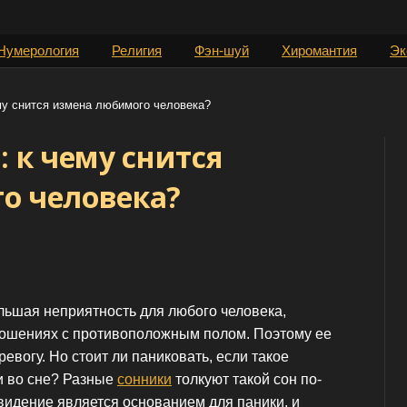
Нумерология
Религия
Фэн-шуй
Хиромантия
Эк
му снится измена любимого человека?
: к чему снится
о человека?
льшая неприятность для любого человека,
ношениях с противоположным полом. Поэтому ее
евогу. Но стоит ли паниковать, если такое
и во сне? Разные
сонники
толкуют такой сон по-
овидение является основанием для паники, и