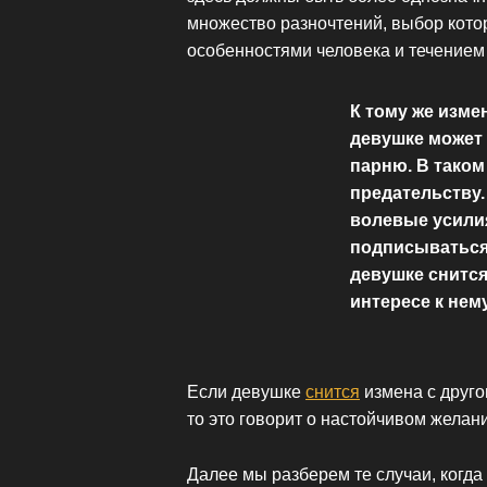
множество разночтений, выбор кот
особенностями человека и течением 
К тому же изме
девушке может 
парню. В таком
предательству.
волевые усилия
подписываться
девушке снится
интересе к нем
Если девушке
снится
измена с другом
то это говорит о настойчивом желан
Далее мы разберем те случаи, когда