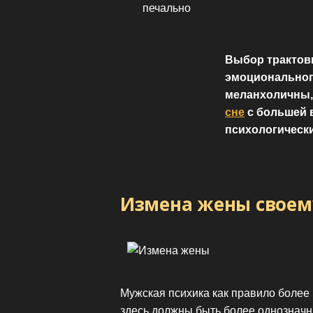
печально
Выбор трактовк
эмоциональног
меланхоличны,
сне
с большей 
психологическ
Измена жены своем
Мужская психика как правило более 
здесь должны быть более однозначны