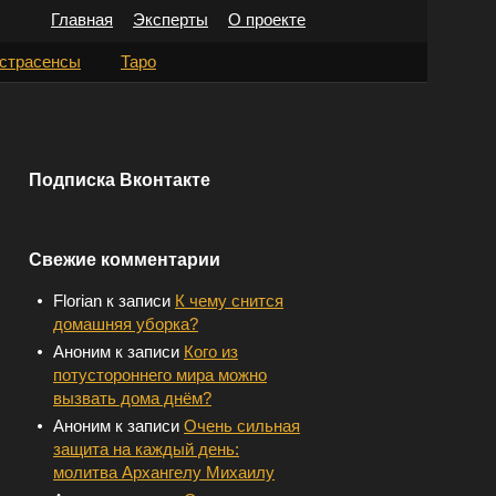
Главная
Эксперты
О проекте
Н
страсенсы
Таро
а
й
т
Подписка Вконтакте
и
:
Свежие комментарии
Florian
к записи
К чему снится
домашняя уборка?
Аноним
к записи
Кого из
потустороннего мира можно
вызвать дома днём?
Аноним
к записи
Очень сильная
защита на каждый день:
молитва Архангелу Михаилу