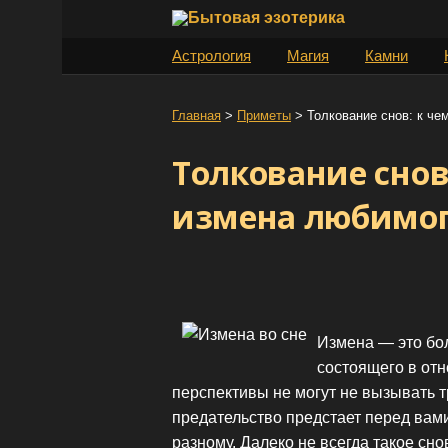
S
k
Астрология
Магия
Камни
i
p
t
Главная
>
Приметы
>
Толкование снов: к че
o
Толкование снов
c
o
измена любимог
n
t
e
n
t
Измена — это бо
состоящего в от
перспективы не могут не вызывать тр
предательство предстает перед вам
разному. Далеко не всегда такое сн