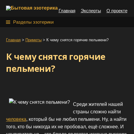
S
Главная
Эксперты
О проекте
k
i
Н
Разделы эзотерики
p
а
t
й
Главная
>
Приметы
>
К чему снятся горячие пельмени?
o
т
c
К чему снятся горячие
o
и
n
пельмени?
:
t
e
n
t
Среди жителей нашей
страны сложно найти
человека
, который бы не любил пельмени. Ну, а найти
того, кто бы никогда их не пробовал, ещё сложнее. И