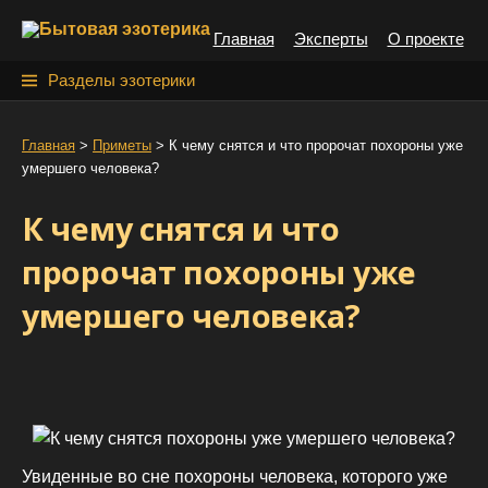
S
Главная
Эксперты
О проекте
k
i
Н
Разделы эзотерики
p
а
t
й
Главная
>
Приметы
>
К чему снятся и что пророчат похороны уже
o
умершего человека?
т
c
o
и
К чему снятся и что
n
:
t
пророчат похороны уже
e
умершего человека?
n
t
Увиденные во сне похороны человека, которого уже