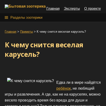
S
Главная
Эксперты
О проекте
k
i
Н
Разделы эзотерики
p
а
t
й
Главная
>
Приметы
>
К чему снится веселая карусель?
o
т
c
К чему снится веселая
o
и
n
карусель?
:
t
e
n
t
Едва ли в мире найдётся
ребёнок
, не любящий
игры и развлечения. А где, как не на каруселях, можно
весело проводить время без вреда для души и