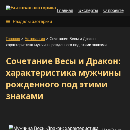
S
Главная
Эксперты
О проекте
k
i
Н
Разделы эзотерики
p
а
t
й
Главная
>
Астрология
>
Сочетание Весы и Дракон:
o
характеристика мужчины рожденного под этими знаками
т
c
o
и
Сочетание Весы и Дракон:
n
:
t
характеристика мужчины
e
рожденного под этими
n
t
знаками