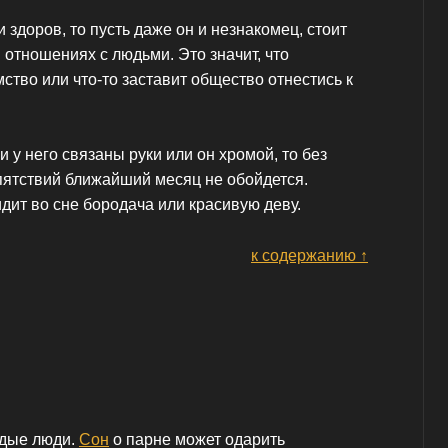
 здоров, то пусть даже он и незнакомец, стоит
отношениях с людьми. Это значит, что
ство или что-то заставит общество отнестись к
и у него связаны руки или он хромой, то без
пятствий ближайший месяц не обойдется.
идит во сне бородача или красивую деву.
к содержанию ↑
одые люди.
Сон
о парне может одарить