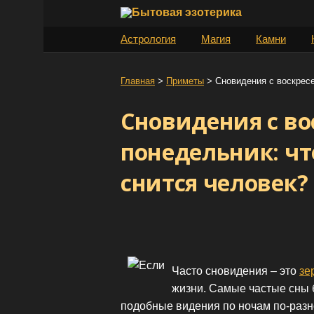
S
k
Астрология
Магия
Камни
i
p
t
Главная
>
Приметы
>
Сновидения с воскресе
o
Сновидения с во
c
o
понедельник: чт
n
t
снится человек?
e
n
t
Часто сновидения – это
зе
жизни. Самые частые сны 
подобные видения по ночам по-разном