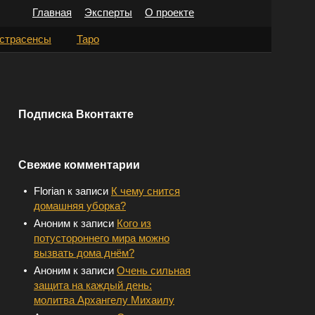
Главная
Эксперты
О проекте
Н
страсенсы
Таро
а
й
т
Подписка Вконтакте
и
:
Свежие комментарии
Florian
к записи
К чему снится
домашняя уборка?
Аноним
к записи
Кого из
потустороннего мира можно
вызвать дома днём?
Аноним
к записи
Очень сильная
защита на каждый день:
молитва Архангелу Михаилу