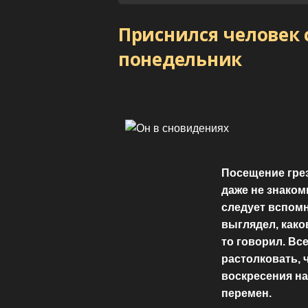
Приснился человек 
понедельник
Посещение грез
даже не знаком
следует вспомн
выглядел, како
то говорил. Вс
растолковать, ч
воскресения н
перемен.