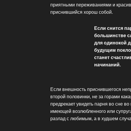
приятными переживаниями и красивы
приснившийся хорош собой.
Если снится па
большинстве сл
для одинокой д
будущим поклон
станет счастли
начинаний.
Если внешность приснившегося непр
второй половинки, не за горами кака
предрекает увидеть парня во сне во 
имеющей возлюбленного или супруга
разлад с любимым, а в худшем случа