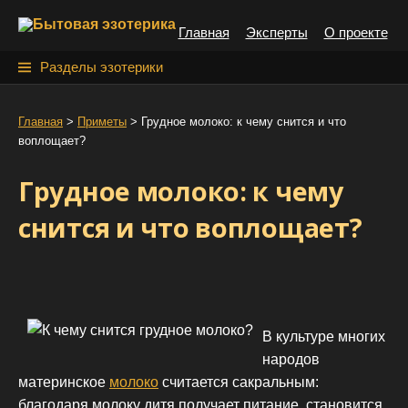
S
Главная
Эксперты
О проекте
k
i
Н
Разделы эзотерики
p
а
t
й
Главная
>
Приметы
>
Грудное молоко: к чему снится и что
o
воплощает?
т
c
o
и
Грудное молоко: к чему
n
:
t
снится и что воплощает?
e
n
t
В культуре многих
народов
материнское
молоко
считается сакральным:
благодаря молоку дитя получает питание, становится