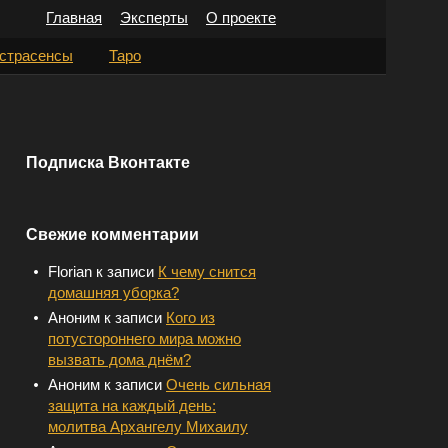
Главная
Эксперты
О проекте
Н
страсенсы
Таро
а
й
т
Подписка Вконтакте
и
:
Свежие комментарии
Florian
к записи
К чему снится
домашняя уборка?
Аноним
к записи
Кого из
потустороннего мира можно
вызвать дома днём?
Аноним
к записи
Очень сильная
защита на каждый день:
молитва Архангелу Михаилу