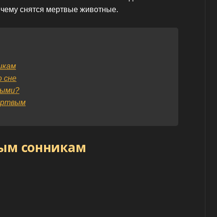
к чему снятся мертвые животные.
икам
 сне
выми?
ертвым
ным сонникам