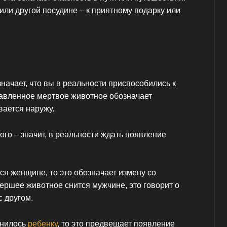
 или другой посудине – к приятному подарку или
значает, что вы в реальности приспособились к
вавленное мертвое животное обозначает
вается наружу.
ого – значит, в реальности ждать появление
я женщине, то это обозначает измену со
ершее животное снится мужчине, это говорит о
с другом.
снилось
ребенку
, то это предвещает появление