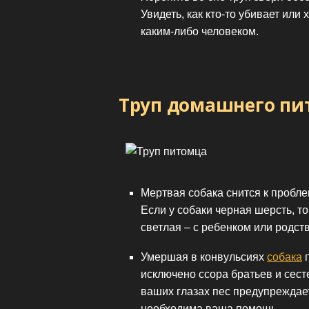
Увидеть, как кто-то убивает или
каким-либо человеком.
Труп домашнего пит
Мертвая собака снится к пробл
Если у собаки черная шерсть, т
светлая – с ребенком или родст
Умершая в конвульсиях
собака
п
исключено ссора братьев и сест
ваших глазах пес предупреждает 
необходима ваша помощь.