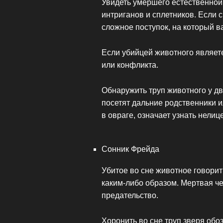
Увидеть умершего естественной
интриганов и сплетников. Если 
сложное поступок, на который в
Если убийцей животного являете
или конфликта.
Обнаружить труп животного у дв
посетят дальние родственники ил
в овраге, означает узнать нели
Сонник Фрейда
Убитое во сне животное говорит
каким-либо образом. Мертвая ч
предательство.
Хоронить во сне труп зверя обо