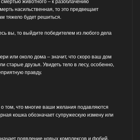
 смертью животного – к разоблачению
смерть насильственная, то это предвещает
ам тяжело будет решиться.
сь вы, то выйдите победителем из любого дела
ери или около дома – значит, что скоро ваш дом
и старые друзья. Увидеть тело в лесу, особенно,
цеприятную правду.
 о том, что многие ваши желания подавляются
ерная кошка обозначает супружескую измену или
значает появление новых комплексов и фобий.