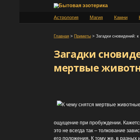
S
k
Астрология
Магия
Камни
i
p
t
Главная
>
Приметы
>
Загадки сновидений: к
o
Загадки сновиде
c
o
мертвые живот
n
t
e
n
t
ощущение при пробуждении. Кажется
это не всегда так – толкование завис
его положения. К тому же, в разных