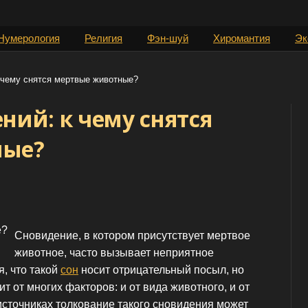
Нумерология
Религия
Фэн-шуй
Хиромантия
Эк
 чему снятся мертвые животные?
ний: к чему снятся
ные?
Сновидение, в котором присутствует мертвое
животное, часто вызывает неприятное
, что такой
сон
носит отрицательный посыл, но
ит от многих факторов: и от вида животного, и от
 источниках толкование такого сновидения может