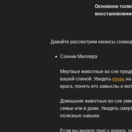
Основное толк
восстановлени
Давайте рассмотрим нюансы сновид
Сонник Миллера
Мертвые животные во сне предв
вашей спиной. Увидеть
кровь
на 
врага, понять его замыслы и мо
Домашние животные во сне умир
семье или в доме. Увидеть смер
полезные навыки.
Если вы видите труп у дороги, т