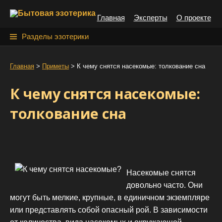
S
Главная
Эксперты
О проекте
k
i
Н
Разделы эзотерики
p
а
t
й
Главная
>
Приметы
>
К чему снятся насекомые: толкование сна
o
т
c
К чему снятся насекомые:
o
и
n
толкование сна
:
t
e
n
t
Насекомые снятся
довольно часто. Они
могут быть мелкие, крупные, в единичном экземпляре
или представлять собой опасный рой. В зависимости