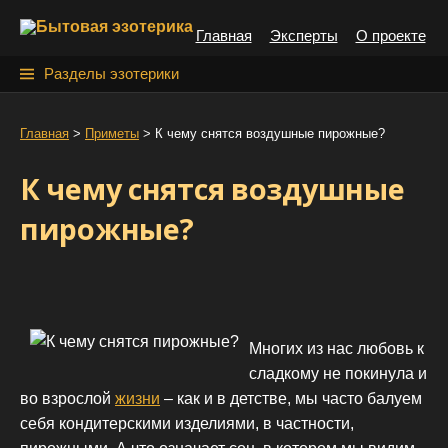
S
Главная
Эксперты
О проекте
k
i
Н
Разделы эзотерики
p
а
t
й
Главная
>
Приметы
>
К чему снятся воздушные пирожные?
o
т
c
К чему снятся воздушные
o
и
n
пирожные?
:
t
e
n
t
Многих из нас любовь к
сладкому не покинула и
во взрослой
жизни
– как и в детстве, мы часто балуем
себя кондитерскими изделиями, в частности,