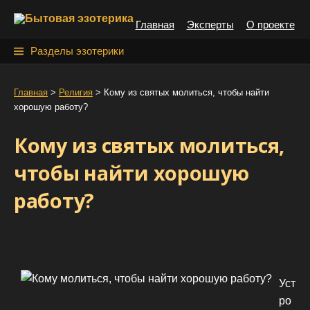
S
Главная
Эксперты
О проекте
k
i
Н
Разделы эзотерики
p
а
t
й
Главная
>
Религия
>
Кому из святых молиться, чтобы найти
o
хорошую работу?
т
c
o
и
Кому из святых молиться,
n
:
t
чтобы найти хорошую
e
работу?
n
t
Уст
ро