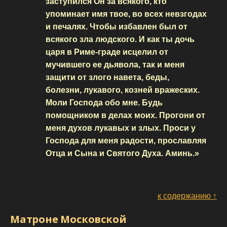
заступился Он за всякого, кто
упоминает имя твое, во всех невзгодах
и печалях. Чтобы избавлен был от
всякого зла людского. И как ты дочь
царя в Риме-граде исцелил от
мучившего ее дьявола, так и меня
защити от злого навета, беды,
болезни, лукавого, козней вражеских.
Моли Господа обо мне. Будь
помощником в делах моих. Прогони от
меня духов лукавых и злых. Проси у
Господа для меня радости, прославляя
Отца и Сына и Святого Духа. Аминь.»
к содержанию ↑
Матроне Московской