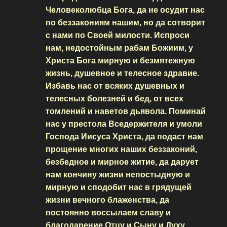
Человеколюбца Бога, да не осудит нас
по беззакониям нашим, но да сотворит
с нами по Своей милости. Испроси
нам, недостойным рабам Божиим, у
Христа Бога мирную и безмятежную
жизнь, душевное и телесное здравие.
Избавь нас от всяких душевных и
телесных болезней и бед, от всех
томлений и наветов дьявола. Поминай
нас у престола Вседержителя и умоли
Господа Иисуса Христа, да подаст нам
прощение многих наших беззаконий,
безбедное и мирное житие, да дарует
нам кончину жизни непостыдную и
мирную и сподобит нас в грядущей
жизни вечного блаженства, да
постоянно воссылаем славу и
благодарение Отцу и Сыну и Духу