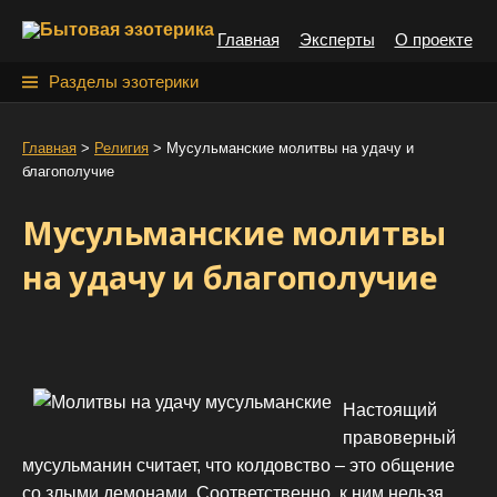
S
Главная
Эксперты
О проекте
k
i
Н
Разделы эзотерики
p
а
t
й
Главная
>
Религия
>
Мусульманские молитвы на удачу и
o
благополучие
т
c
o
и
Мусульманские молитвы
n
:
t
на удачу и благополучие
e
n
t
Настоящий
правоверный
мусульманин считает, что колдовство – это общение
со злыми демонами. Соответственно, к ним нельзя