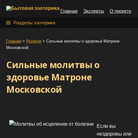
S
Главная
Эксперты
О проекте
k
i
Н
Разделы эзотерики
p
а
t
й
Главная
>
Религия
>
Сильные молитвы о здоровье Матроне
o
Московской
т
c
o
и
Сильные молитвы о
n
:
t
здоровье Матроне
e
Московской
n
t
Если вы
нездоровы или