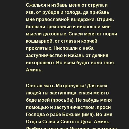
Сжалься и избавь меня от струпа и
язв, от рубцов и голода, да прибавь
мне православной выдержки. Отринь
болезни греховные и ниспошли мне
мысли духовные. Спаси меня от порчи
кошмарной, от сглаза и корчей
проклятых. Ниспошли с неба
заступничество и избавь от деяния
нехорошего. Во всем будет воля твоя.
Аминь.
Святая мать Матронушка! Для всех
людей ты заступница, спаси меня в
беде моей (просьба). Не забудь меня
помощью и заступничеством, проси
Господа о рабе Божьем (имя). Во имя
Отца и Сына и Святого Духа. Аминь.
Любимая матушка Матрона, защитница