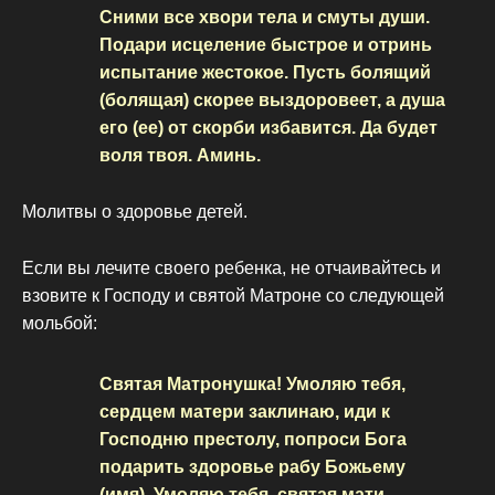
Сними все хвори тела и смуты души.
Подари исцеление быстрое и отринь
испытание жестокое. Пусть болящий
(болящая) скорее выздоровеет, а душа
его (ее) от скорби избавится. Да будет
воля твоя. Аминь.
Молитвы о здоровье детей.
Если вы лечите своего ребенка, не отчаивайтесь и
взовите к Господу и святой Матроне со следующей
мольбой:
Святая Матронушка! Умоляю тебя,
сердцем матери заклинаю, иди к
Господню престолу, попроси Бога
подарить здоровье рабу Божьему
(имя). Умоляю тебя, святая мати