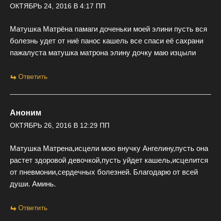
ОКТЯБРЬ 24, 2016 В 4:17 ПП
Матушка Матрёна памаги доченьки моей элини пусть вся
болезнь удет от ниё панос кашель все спаси её сахрани
пажалуста матушка матрона элину дочку маю изцыли
Ответить
Аноним
ОКТЯБРЬ 26, 2016 В 12:29 ПП
Матушка Матрена,исцели мою внучку Ангелину,пусть она
растет здоровой девочкой,пусть уйдет кашель,исцелится
от пневмонии,сердечных болезней. Благодарю от всей
души. Аминь.
Ответить