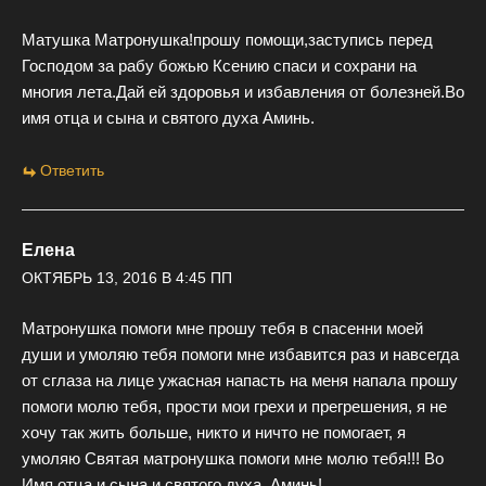
Матушка Матронушка!прошу помощи,заступись перед
Господом за рабу божью Ксению спаси и сохрани на
многия лета.Дай ей здоровья и избавления от болезней.Во
имя отца и сына и святого духа Аминь.
Ответить
Елена
ОКТЯБРЬ 13, 2016 В 4:45 ПП
Матронушка помоги мне прошу тебя в спасенни моей
души и умоляю тебя помоги мне избавится раз и навсегда
от сглаза на лице ужасная напасть на меня напала прошу
помоги молю тебя, прости мои грехи и прегрешения, я не
хочу так жить больше, никто и ничто не помогает, я
умоляю Святая матронушка помоги мне молю тебя!!! Во
Имя отца и сына и святого духа, Аминь!