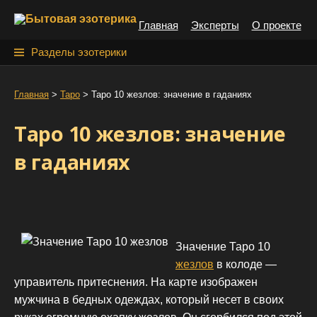
S
Главная
Эксперты
О проекте
k
i
Н
Разделы эзотерики
p
а
t
й
Главная
>
Таро
>
Таро 10 жезлов: значение в гаданиях
o
т
c
Таро 10 жезлов: значение
o
и
n
в гаданиях
:
t
e
n
t
Значение Таро 10
жезлов
в колоде —
управитель притеснения. На карте изображен
мужчина в бедных одеждах, который несет в своих