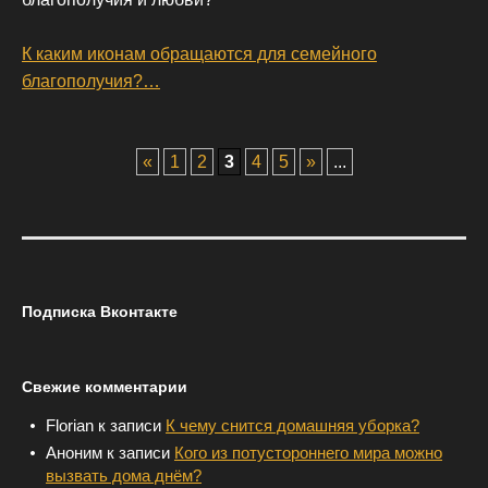
К каким иконам обращаются для семейного
благополучия?…
P
«
1
2
3
4
5
»
...
O
S
T
S
N
Подписка Вконтакте
A
V
I
Свежие комментарии
G
A
Florian
к записи
К чему снится домашняя уборка?
T
Аноним
к записи
Кого из потустороннего мира можно
I
вызвать дома днём?