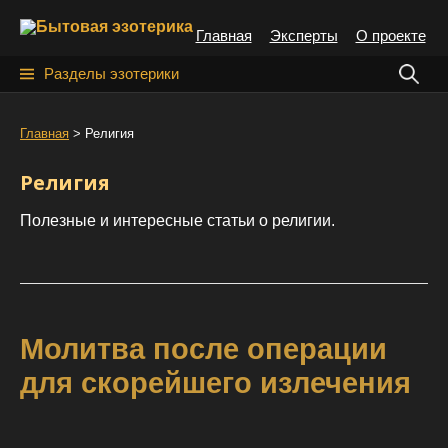
S
Главная
Эксперты
О проекте
k
i
Н
Разделы эзотерики
p
а
t
й
Главная
>
Религия
o
т
c
Религия
o
и
n
Полезные и интересные статьи о религии.
:
t
e
n
t
Молитва после операции
для скорейшего излечения