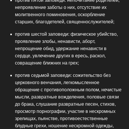
против пятой заповеди: непочитание родителей,
непроявление заботы о них, отсутствие их
молитвенного поминовения, оскорбление
старших, благодетелей, священнослужителей;
против шестой заповеди: физическое убийство,
проявление злобы, ненависти, аборт,
непрощение обид, удержание ненависти в
сердце, увлечение других в ересь, раскол,
совращение ближних на грех;
против седьмой заповеди: сожительство без
церковного венчания, легкомысленное
обращение с противоположным полом, нечистые
мысли, развратные вожделения, половые связи
до брака, слушание развратные песен, стихов,
просмотр порнографии, участие в нескромных
зрелищах, пьянстве, противоестественные
блудные грехи, ношение нескромной одежды,