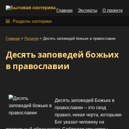
S
Главная
Эксперты
О проекте
k
i
Н
Разделы эзотерики
p
а
t
й
Главная
>
Религия
>
Десять заповедей божьих в православии
o
т
c
Десять заповедей божьих
o
и
n
в православии
:
t
e
n
t
Десять заповедей Божьих в
православии – это свод
правил, некая черта, которыми
Бог указал человеку на