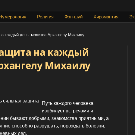
Нумерология
Религия
Фэн-шуй
Хиромантия
Эк
на каждый день: молитва Архангелу Михаилу
защита на каждый
Архангелу Михаилу
Путь каждого человека
изобилует встречами и
ении бывают добрыми, знакомства приятными, а
яние способно разрушать, порождать болезни,
невных дел.