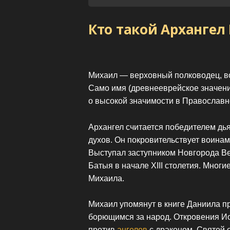
Кто такой Архангел
Михаил — верховный полководец, во
Само имя (древнееврейское значени
о высокой значимости в Православн
Архангел считается победителем дь
духов. Он покровительствует воинам
Выступал заступником Новгорода Ве
Батыя в начале XIII столетия. Мног
Михаила.
Михаил упомянут в книге Даниила пр
борющимся за народ. Откровения Ио
против
ангелов
с драконом. Святой о