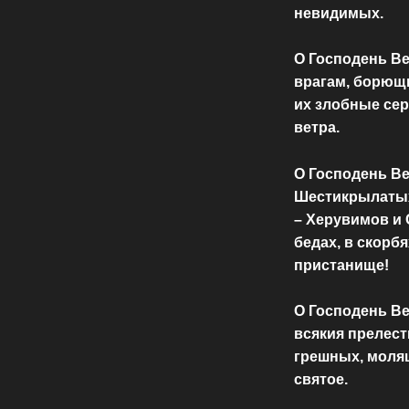
невидимых.
О Господень Ве
врагам, борющи
их злобные сер
ветра.
О Господень В
Шестикрылатых
– Херувимов и
бедах, в скорбя
пристанище!
О Господень Ве
всякия прелест
грешных, моля
святое.