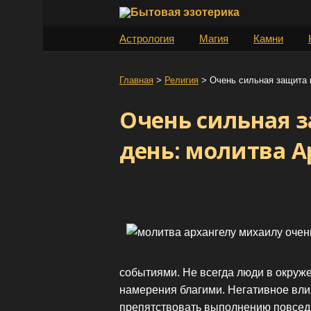
S
k
Астрология
Магия
Камни
i
p
t
Главная
>
Религия
>
Очень сильная защита 
o
Очень сильная 
c
o
день: молитва 
n
t
e
n
t
событиями. Не всегда люди в окруж
намерения благими. Негативное вли
препятствовать выполнению повсед