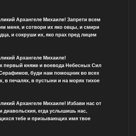
ликий Архангеле Михаиле! Запрети всем
м меня, и сотвори их яко овцы, и смири
дца, и сокруши их, яко прах пред лицем
еликий Архангеле Михаиле!
 первый княже и воевода Небесных Сил
 Серафимов, буди нам помощник во всех
х, в печалях, в пустыни и на морях тихое
ликий Архангеле Михаиле! Избави нас от
и диавольския, егда услышишь нас,
щихся тебе и призывающих имя твое