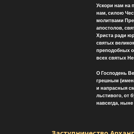
Ускори нам на 
нам, силою Чес
молитвами Пре
апостолов, свя
Христа ради юр
святых великом
преподобных от
всех святых Н
О Господень Ве
грешным (имена)
и напрасныя сме
льстивого, от 
навсегда, ныне
Заступничество Арханг