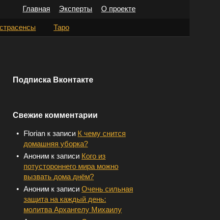
Главная
Эксперты
О проекте
Н
страсенсы
Таро
а
й
т
Подписка Вконтакте
и
:
Свежие комментарии
Florian
к записи
К чему снится
домашняя уборка?
Аноним
к записи
Кого из
потустороннего мира можно
вызвать дома днём?
Аноним
к записи
Очень сильная
защита на каждый день:
молитва Архангелу Михаилу