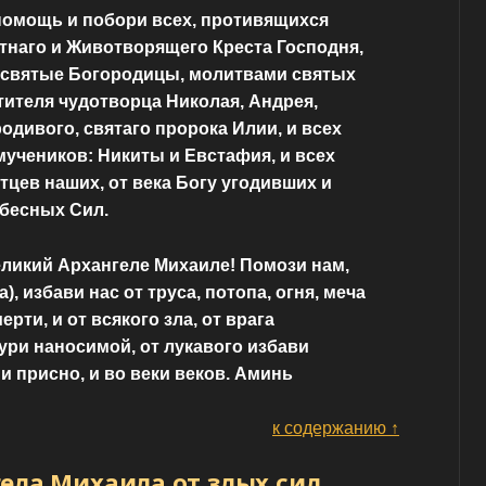
помощь и побори всех, противящихся
тнаго и Животворящего Креста Господня,
святые Богородицы, молитвами святых
тителя чудотворца Николая, Андрея,
одивого, святаго пророка Илии, и всех
учеников: Никиты и Евстафия, и всех
цев наших, от века Богу угодивших и
ебесных Сил.
ликий Архангеле Михаиле! Помози нам,
, избави нас от труса, потопа, огня, меча
рти, и от всякого зла, от врага
бури наносимой, от лукавого избави
 и присно, и во веки веков. Аминь
к содержанию ↑
ела Михаила от злых сил