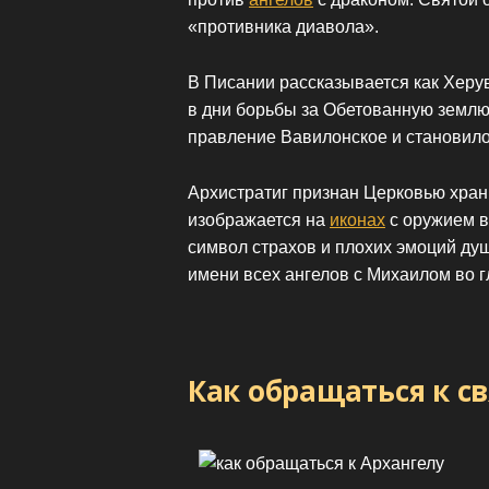
«противника диавола».
В Писании рассказывается как Херу
в дни борьбы за Обетованную землю
правление Вавилонское и становило
Архистратиг признан Церковью храни
изображается на
иконах
с оружием в 
символ страхов и плохих эмоций ду
имени всех ангелов с Михаилом во г
Как обращаться к с