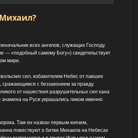
 Михаил?
еначальник всех ангелов, служащих Господу.
е — «подобный самому Богу») свидетельствует
ом мире.
явольских сил, избавителем Небес от павших
, сражающимся с беззаконием за правду.
ликого от нашествия разрушительных сил хана
ие знамена на Руси украшались ликом именно
орока. Там он назван первым князем,
анна повествуют о битве Михаила на Небесах
браз встречается и в трудах Иуды под знаком