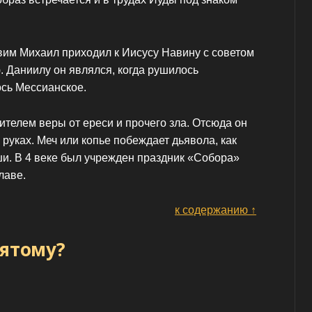
вим Михаил приходил к Иисусу Навину с советом
. Даниилу он являлся, когда рушилось
сь Мессианское.
телем веры от ереси и прочего зла. Отсюда он
руках. Меч или копье побеждает дьявола, как
ши. В 4 веке был учрежден праздник «Собора»
лаве.
к содержанию ↑
вятому?