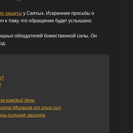
ло защиты
у Святых. Искренние просьбы о
ч к тому, что обращение будет услышано.
ощных обладателей божественной силы. Он
од.
л?
?
на каждый день
гела Михаила от злых сил
ень сильная защита