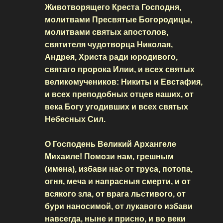
Животворящего Креста Господня,
молитвами Пресвятые Богородицы,
молитвами святых апостолов,
святителя чудотворца Николая,
Андрея, Христа ради юродивого,
святаго пророка Илии, и всех святых
великомучеников: Никиты и Евстафия,
и всех преподобных отцев наших, от
века Богу угодивших и всех святых
Небесных Сил.
О Господень Великий Архангеле
Михаиле! Помози нам, грешным
(имена), избави нас от труса, потопа,
огня, меча и напрасныя смерти, и от
всякого зла, от врага льстивого, от
бури наносимой, от лукавого избави
навсегда, ныне и присно, и во веки