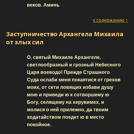
веков. Аминь
к содержанию ↑
Заступничество Архангела Михаила
от злых сил
О, святый Михаиле Архангеле,
светлообразный и грозный Небесного
Царя воеводо! Прежде Страшного
Суда ослаби меня покаятися от грехов
моих, от сети ловящих избави душу
мою и приведи ю к сотворшему ю
Богу, селящему на херувимех, и
молися о ней прилежно, да твоим
ходатайством поедет ю в место
покойное.