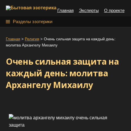
S
Главная
Эксперты
О проекте
k
i
Н
Разделы эзотерики
p
а
t
й
Главная
>
Религия
>
Очень сильная защита на каждый день:
o
молитва Архангелу Михаилу
т
c
o
и
Очень сильная защита на
n
:
t
каждый день: молитва
e
Архангелу Михаилу
n
t