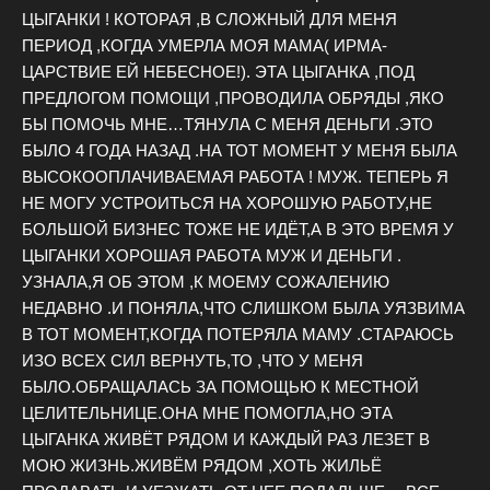
ЦЫГАНКИ ! КОТОРАЯ ,В СЛОЖНЫЙ ДЛЯ МЕНЯ
ПЕРИОД ,КОГДА УМЕРЛА МОЯ МАМА( ИРМА-
ЦАРСТВИЕ ЕЙ НЕБЕСНОЕ!). ЭТА ЦЫГАНКА ,ПОД
ПРЕДЛОГОМ ПОМОЩИ ,ПРОВОДИЛА ОБРЯДЫ ,ЯКО
БЫ ПОМОЧЬ МНЕ…ТЯНУЛА С МЕНЯ ДЕНЬГИ .ЭТО
БЫЛО 4 ГОДА НАЗАД .НА ТОТ МОМЕНТ У МЕНЯ БЫЛА
ВЫСОКООПЛАЧИВАЕМАЯ РАБОТА ! МУЖ. ТЕПЕРЬ Я
НЕ МОГУ УСТРОИТЬСЯ НА ХОРОШУЮ РАБОТУ,НЕ
БОЛЬШОЙ БИЗНЕС ТОЖЕ НЕ ИДЁТ,А В ЭТО ВРЕМЯ У
ЦЫГАНКИ ХОРОШАЯ РАБОТА МУЖ И ДЕНЬГИ .
УЗНАЛА,Я ОБ ЭТОМ ,К МОЕМУ СОЖАЛЕНИЮ
НЕДАВНО .И ПОНЯЛА,ЧТО СЛИШКОМ БЫЛА УЯЗВИМА
В ТОТ МОМЕНТ,КОГДА ПОТЕРЯЛА МАМУ .СТАРАЮСЬ
ИЗО ВСЕХ СИЛ ВЕРНУТЬ,ТО ,ЧТО У МЕНЯ
БЫЛО.ОБРАЩАЛАСЬ ЗА ПОМОЩЬЮ К МЕСТНОЙ
ЦЕЛИТЕЛЬНИЦЕ.ОНА МНЕ ПОМОГЛА,НО ЭТА
ЦЫГАНКА ЖИВЁТ РЯДОМ И КАЖДЫЙ РАЗ ЛЕЗЕТ В
МОЮ ЖИЗНЬ.ЖИВЁМ РЯДОМ ,ХОТЬ ЖИЛЬЁ