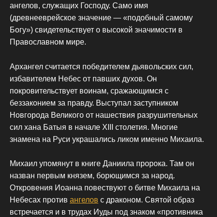
ангелов, служащих Господу. Само имя
(древнееврейское значение — «подобный самому
Богу») свидетельствует о высокой значимости в
Православном мире.
Архангел считается победителем дьявольских сил,
избавителем Небес от павших духов. Он
покровительствует воинам, сражающимся с
беззаконием за правду. Выступал заступником
Новгорода Великого от нашествия разрушительных
сил хана Батыя в начале XIII столетия. Многие
знамена на Руси украшались ликом именно Михаила.
Михаил упомянут в книге Даниила пророка. Там он
назван первым князем, борющимся за народ.
Откровения Иоанна повествуют о битве Михаила на
Небесах против
ангелов
с драконом. Святой образ
встречается и в трудах Иуды под знаком «противника