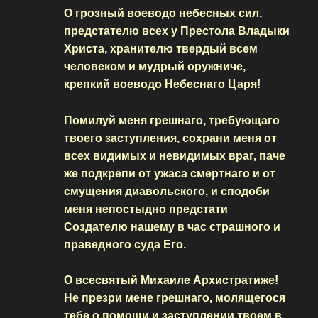
О грозный воеводо небесных сил,
предстателю всех у Престола Владыки
Христа, хранителю твердый всем
человеком и мудрый оружниче,
крепкий воеводо Небеснаго Царя!
Помилуй меня грешнаго, требующаго
твоего заступления, сохрани меня от
всех видимых и невидимых враг, паче
же подкрепи от ужаса смертнаго и от
смущения диавольского, и сподоби
меня непостыдно предстати
Создателю нашему в час страшного и
праведного суда Его.
О всесвятый Михаиле Архистратиже!
Не презри мене грешнаго, молящегося
тебе о помощи и заступлении твоем в