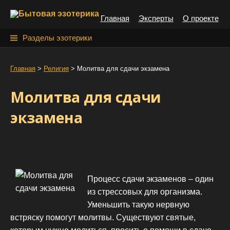
S
Главная
Эксперты
О проекте
k
i
Н
Разделы эзотерики
p
а
t
й
Главная
>
Религия
>
Молитва для сдачи экзамена
o
т
c
Молитва для сдачи
o
и
n
экзамена
:
t
e
n
t
Процесс сдачи экзаменов – один
из стрессовых для организма.
Уменьшить такую нервную
встряску помогут молитвы. Существуют святые,