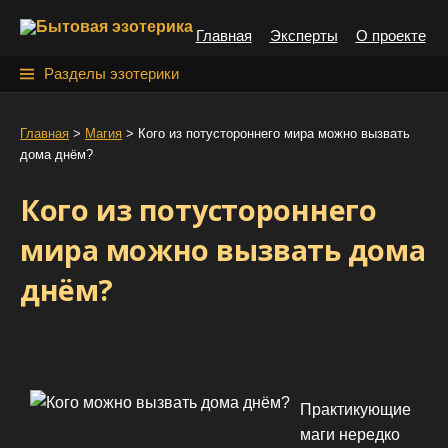
S
Главная
Эксперты
О проекте
k
i
Н
Разделы эзотерики
p
а
t
й
Главная
>
Магия
>
Кого из потустороннего мира можно вызвать
o
дома днём?
т
c
o
и
Кого из потустороннего
n
:
t
мира можно вызвать дома
e
днём?
n
t
Практикующие
маги нередко